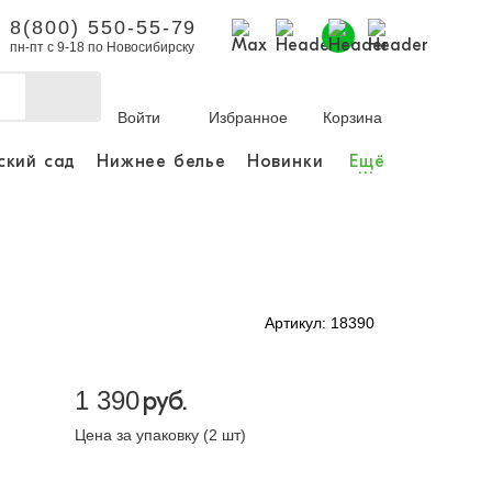
8(800) 550-55-79
пн-пт с 9-18 по Новосибирску
Войти
Избранное
Корзина
ский сад
Нижнее белье
Новинки
Ещё
...
бы делать покупки и
заказы.
ли зарегистрироваться
Артикул: 18390
Личный кабинет
1 390
руб.
Цена за упаковку (2 шт)