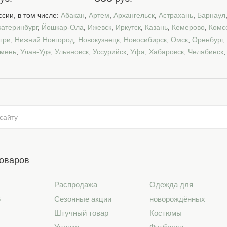
сии, в том числе:
Абакан
,
Артем
,
Архангельск
,
Астрахань
,
Барнаул
катеринбург
,
Йошкар-Ола
,
Ижевск
,
Иркутск
,
Казань
,
Кемерово
,
Комс
гри
,
Нижний Новгород
,
Новокузнецк
,
Новосибирск
,
Омск
,
Оренбург
,
мень
,
Улан-Удэ
,
Ульяновск
,
Уссурийск
,
Уфа
,
Хабаровск
,
Челябинск
товаров
Распродажа
Одежда для
6
Сезонные акции
новорождённых
Штучный товар
Костюмы