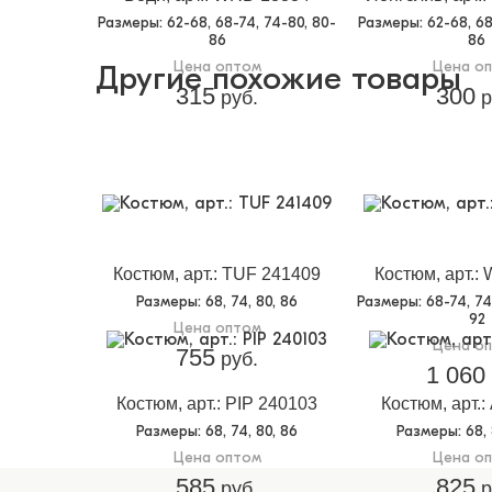
Размеры
: 62-68, 68-74, 74-80, 80-
Размеры
: 62-68, 6
86
86
Цена оптом
Цена о
Другие похожие товары
315
300
руб.
р
Костюм, арт.: TUF 241409
Костюм, арт.:
Размеры
: 68, 74, 80, 86
Размеры
: 68-74, 7
92
Цена оптом
Цена о
755
руб.
1 060
Костюм, арт.: PIP 240103
Костюм, арт.
Размеры
: 68, 74, 80, 86
Размеры
: 68,
Цена оптом
Цена о
585
825
руб.
р