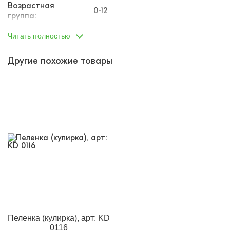
Возрастная
0-12
группа:
Пол:
унисекс
Читать полностью
Тип одежды:
пеленка
Другие похожие товары
Возраст от:
0
Возраст до:
1
Производство:
Россия
Состав:
100% хлопок
Размеры:
56
Материал:
лапша
Кол-во в
3
упаковке:
Доп.параметр 2:
трикотаж
Пеленка (кулирка), арт: KD
0116