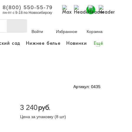
8(800) 550-55-79
пн-пт с 9-18 по Новосибирску
Войти
Избранное
Корзина
ский сад
Нижнее белье
Новинки
Ещё
...
бы делать покупки и
заказы.
ли зарегистрироваться
Артикул: 0435
Личный кабинет
3 240
руб.
Цена за упаковку (8 шт)