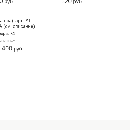
0
320
руб.
руб.
апша), арт.: ALI
 (см. описание)
меры
: 74
а оптом
400
руб.