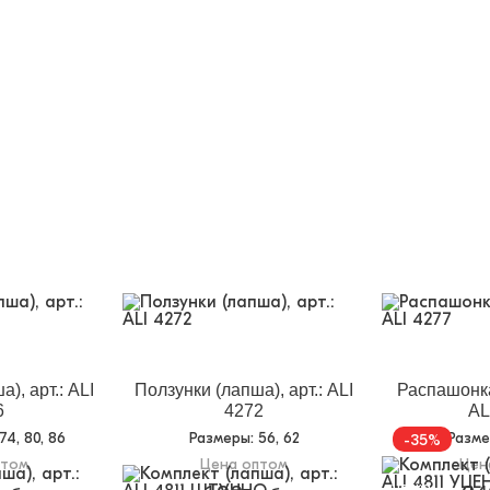
), арт.: ALI
Ползунки (лапша), арт.: ALI
Распашонка
6
4272
AL
 74, 80, 86
Размеры
: 56, 62
Разм
-35%
птом
Цена оптом
Цен
уценка