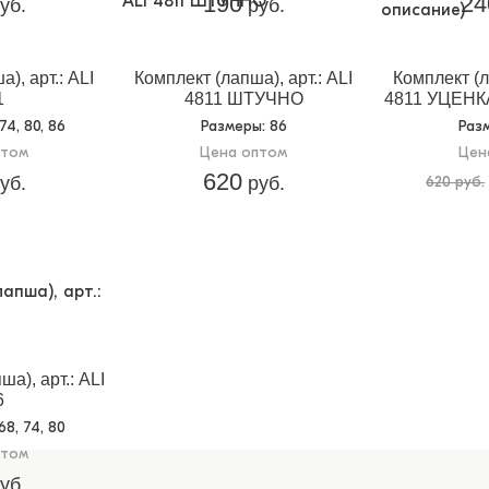
190
24
уб.
руб.
), арт.: ALI
Комплект (лапша), арт.: ALI
Комплект (л
1
4811 ШТУЧНО
4811 УЦЕНКА
 74, 80, 86
Размеры
: 86
Раз
птом
Цена оптом
Цен
620
уб.
руб.
620 руб.
а), арт.: ALI
6
 68, 74, 80
птом
уб.