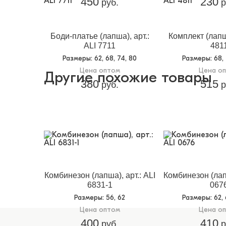
450
230
руб.
р
Боди-платье (лапша), арт.:
Комплект (лапша
ALI 7711
481
Размеры
: 62, 68, 74, 80
Размеры
: 68,
Цена оптом
Цена о
Другие похожие товары
380
515
руб.
р
Комбинезон (лапша), арт.: ALI
Комбинезон (лапш
6831-1
067
Размеры
: 56, 62
Размеры
: 62,
Цена оптом
Цена о
400
410
руб.
р