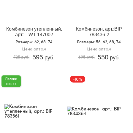
Назначение:
Теплая одежда
Кол-во в
3
упаковке:
Доп.параметр 2:
флис
Комбинезон утепленный,
Комбинезон, арт.:BIP
арт.: TWT 147002
783436-2
Размеры
: 62, 68, 74
Размеры
: 56, 62, 68, 74
Цена оптом
Цена оптом
595
550
725 руб.
руб.
695 руб.
руб.
-10%
Легкий
начес