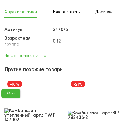
Характеристики
Как оплатить
Доставка
Артикул:
247076
Возрастная
0-12
группа:
Пол:
мальчик
Читать полностью
Тип одежды:
комбинезон
Другие похожие товары
Возраст от:
0
Возраст до:
1
-18%
-21%
Производство:
Турция
Флис
Состав:
100% полиэстер
Размеры:
56
62
68
Материал:
флис
Доп.параметр:
длинный рукав