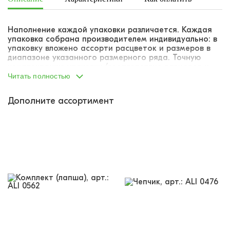
Наполнение каждой упаковки различается. Каждая
упаковка собрана производителем индивидуально: в
упаковку вложено ассорти расцветок и размеров в
диапазоне указанного размерного ряда. Точную
комплектацию упаковки (соответствие размеров и
расцветок) указать не представляется возможным.
Читать полностью
Дополните ассортимент