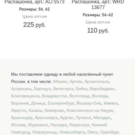
Распашонка, арт.: ALI 5573
Распашонка, арт.: WRD
13677
Размеры
: 56, 62
Размеры
: 56-62
Цена оптом
Цена оптом
225
руб.
110
руб.
Мы поставляем одежду в любой населённый пункт
России, в том числе:
Абакан
,
Артем
,
Архангельск
,
Астрахань
,
Барнаул
,
Белогорск
,
Бийск
,
Биробиджан
,
Благовещенск
,
Владивосток
,
Волгоград
,
Вологда
,
Воронеж
,
Донецк
,
Екатеринбург
,
Йошкар-Ола
,
Ижевск
,
Иркутск
,
Казань
,
Кемерово
,
Комсомольск-на-Амуре
,
Краснодар
,
Красноярск
,
Курган
,
Луганск
,
Магадан
,
Москва
,
Мурманск
,
Находка
,
Нерюнгри
,
Нижний
Новгород
,
Новокузнецк
,
Новосибирск
,
Омск
,
Оренбург
,