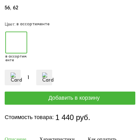
56
62
в ассортименте
Цвет:
в ассортим
енте
1 440 руб.
Стоимость товара:
Описание
Характеристики
Как оплатить
Дост