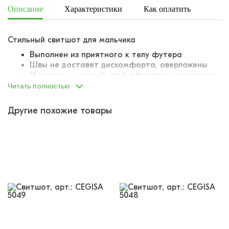
Описание
Характеристики
Как оплатить
Дост
Стильный свитшот для мальчика
Выполнен из приятного к телу футера
Швы не доставят дискомфорта, оверложены
Манжеты и нижний край оформлены кашкорсе.
Хорошо тянется, держит форму
Читать полностью
Вместительный карман-кенгуру
Капюшон дополнен утягивающим шнурком
Другие похожие товары
Декорирован текстовым принтом на груди
Бренд
MARIONS
всегда славился тем, что следит за
всеми трендами и новинками в мире подростковой
моды, а потому производит модели, которые точно
заценят современные тинейджеры!
Заказывайте и пополняйте свой ассортимент!