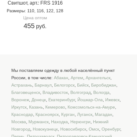
Свитшот, арт.: FRS 1916
Размеры
: 110, 116, 122, 128
Цена оптом
455
руб.
Мы поставляем одежду в любой населённый пункт
России, в том числе:
Абакан
,
Артем
,
Архангельск
,
Астрахань
,
Барнаул
,
Белогорск
,
Бийск
,
Биробиджан
,
Благовещенск
,
Владивосток
,
Волгоград
,
Вологда
,
Воронеж
,
Донецк
,
Екатеринбург
,
Йошкар-Ола
,
Ижевск
,
Иркутск
,
Казань
,
Кемерово
,
Комсомольск-на-Амуре
,
Краснодар
,
Красноярск
,
Курган
,
Луганск
,
Магадан
,
Москва
,
Мурманск
,
Находка
,
Нерюнгри
,
Нижний
Новгород
,
Новокузнецк
,
Новосибирск
,
Омск
,
Оренбург
,
Пермь
,
Петрозаводск
,
Петропавловск-Камчатский
,