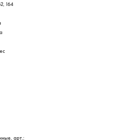
52
164
в
а
ес