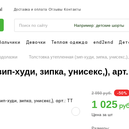
Доставка и оплата
Отзывы
Контакты
Например:
детские шорты
Мальчики
Девочки
Теплая одежда
end2end
Дет
Войдите, что
отслеживать 
одолазки
Толстовка утепленная (зип-худи, зипка, унисекс,), 
Войти и
п-худи, зипка, унисекс,), арт.
-50%
2 050 руб.
1 025
руб
Цена за шт
Размеры: