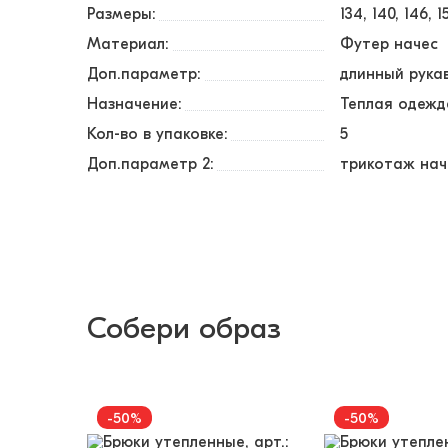
Размеры:
134
140
146
1
Материал:
Футер начес
Доп.параметр:
длинный рука
Назначение:
Теплая одежд
Кол-во в упаковке:
5
Доп.параметр 2:
трикотаж нач
Собери образ
-50%
-50%