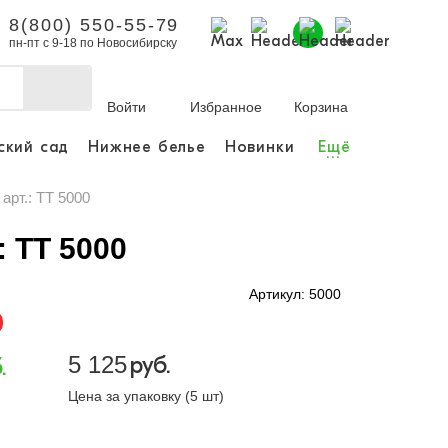
8(800) 550-55-79
пн-пт с 9-18 по Новосибирску
Войти
Избранное
Корзина
ский сад
Нижнее белье
Новинки
Ещё
...
бы делать покупки и
заказы.
арт.: TT 5000
ли зарегистрироваться
: TT 5000
Артикул: 5000
Личный кабинет
5 125
руб.
.
Цена за упаковку (5 шт)