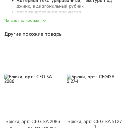
материал текстурированный, текстура под
джинс, в диагональный рубчик
меланжированная расцветка
качественные швы
Читать полностью
хорошо тянутся
устойчивы к износу, практичные
Другие похожие товары
удобны в носке, держат форму
практически не мнутся
застегивается на пуговицу и молнию
дополнены шлевками под ремень
спереди два отрезных кармана
сзади два накладных кармана
украшены тканевой лейблой «Cegisa»
Брюки, арт.: CEGISA 2086
Брюки, арт.: CEGISA 5127-
1