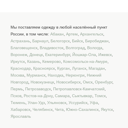
Мы поставляем одежду в любой населённый пункт
России, в том числе:
Абакан
,
Артем
,
Архангельск
,
Астрахань
,
Барнаул
,
Белогорск
,
Бийск
,
Биробиджан
,
Благовещенск
,
Владивосток
,
Волгоград
,
Вологда
,
Воронеж
,
Донецк
,
Екатеринбург
,
Йошкар-Ола
,
Ижевск
,
Иркутск
,
Казань
,
Кемерово
,
Комсомольск-на-Амуре
,
Краснодар
,
Красноярск
,
Курган
,
Луганск
,
Магадан
,
Москва
,
Мурманск
,
Находка
,
Нерюнгри
,
Нижний
Новгород
,
Новокузнецк
,
Новосибирск
,
Омск
,
Оренбург
,
Пермь
,
Петрозаводск
,
Петропавловск-Камчатский
,
Псков
,
Ростов-на-Дону
,
Самара
,
Сыктывкар
,
Томск
,
Тюмень
,
Улан-Удэ
,
Ульяновск
,
Уссурийск
,
Уфа
,
Хабаровск
,
Челябинск
,
Чита
,
Южно-Сахалинск
,
Якутск
,
Ярославль