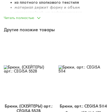
из плотного хлопкового текстиля
материал держит форму и объем
износостойкий, не деформируется
на брючном поясе - застегиваются на молнию
Читать полностью
и пуговицу
посадка по талии слегка завышенная
Другие похожие товары
слегка сужающиеся книзу раструбы штанин
два отрезных боковых кармана
сзади имитация карманов в рамку
Брюки, (СКЕЙТЕРЫ) арт.:
Брюки, арт.: CEGISA 5114
CEGISA 5528