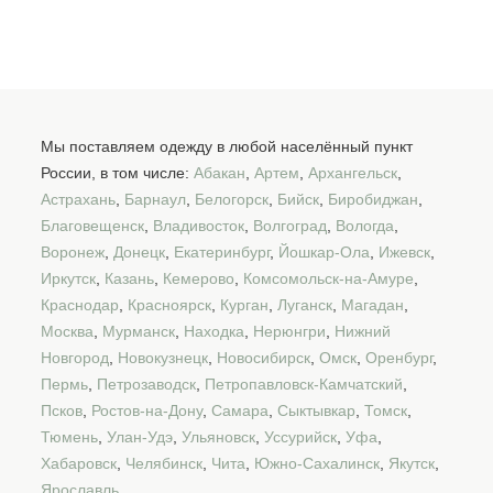
Мы поставляем одежду в любой населённый пункт
России, в том числе:
Абакан
,
Артем
,
Архангельск
,
Астрахань
,
Барнаул
,
Белогорск
,
Бийск
,
Биробиджан
,
Благовещенск
,
Владивосток
,
Волгоград
,
Вологда
,
Воронеж
,
Донецк
,
Екатеринбург
,
Йошкар-Ола
,
Ижевск
,
Иркутск
,
Казань
,
Кемерово
,
Комсомольск-на-Амуре
,
Краснодар
,
Красноярск
,
Курган
,
Луганск
,
Магадан
,
Москва
,
Мурманск
,
Находка
,
Нерюнгри
,
Нижний
Новгород
,
Новокузнецк
,
Новосибирск
,
Омск
,
Оренбург
,
Пермь
,
Петрозаводск
,
Петропавловск-Камчатский
,
Псков
,
Ростов-на-Дону
,
Самара
,
Сыктывкар
,
Томск
,
Тюмень
,
Улан-Удэ
,
Ульяновск
,
Уссурийск
,
Уфа
,
Хабаровск
,
Челябинск
,
Чита
,
Южно-Сахалинск
,
Якутск
,
Ярославль