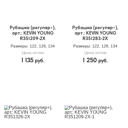
Назначение:
Школьная одежда
Кол-во в
3
упаковке:
Рубашка (регуляр+),
Рубашка (регуляр+),
Доп.параметр 2:
текстиль
арт.: KEVIN YOUNG
арт.: KEVIN YOUNG
R351209-2X
R351283-2X
Размеры
: 122, 128, 134
Размеры
: 122, 128, 134
Цена оптом
Цена оптом
1 135
1 250
руб.
руб.