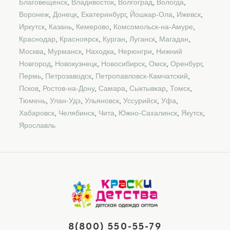
Благовещенск
,
Владивосток
,
Волгоград
,
Вологда
,
Воронеж
,
Донецк
,
Екатеринбург
,
Йошкар-Ола
,
Ижевск
,
Иркутск
,
Казань
,
Кемерово
,
Комсомольск-на-Амуре
,
Краснодар
,
Красноярск
,
Курган
,
Луганск
,
Магадан
,
Москва
,
Мурманск
,
Находка
,
Нерюнгри
,
Нижний
Новгород
,
Новокузнецк
,
Новосибирск
,
Омск
,
Оренбург
,
Пермь
,
Петрозаводск
,
Петропавловск-Камчатский
,
Псков
,
Ростов-на-Дону
,
Самара
,
Сыктывкар
,
Томск
,
Тюмень
,
Улан-Удэ
,
Ульяновск
,
Уссурийск
,
Уфа
,
Хабаровск
,
Челябинск
,
Чита
,
Южно-Сахалинск
,
Якутск
,
Ярославль
8(800) 550-55-79