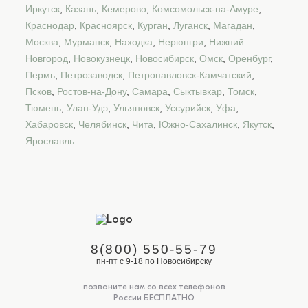
Иркутск
,
Казань
,
Кемерово
,
Комсомольск-на-Амуре
,
Краснодар
,
Красноярск
,
Курган
,
Луганск
,
Магадан
,
Москва
,
Мурманск
,
Находка
,
Нерюнгри
,
Нижний
Новгород
,
Новокузнецк
,
Новосибирск
,
Омск
,
Оренбург
,
Пермь
,
Петрозаводск
,
Петропавловск-Камчатский
,
Псков
,
Ростов-на-Дону
,
Самара
,
Сыктывкар
,
Томск
,
Тюмень
,
Улан-Удэ
,
Ульяновск
,
Уссурийск
,
Уфа
,
Хабаровск
,
Челябинск
,
Чита
,
Южно-Сахалинск
,
Якутск
,
Ярославль
8(800) 550-55-79
пн-пт с 9-18 по Новосибирску
позвоните нам со всех телефонов
России БЕСПЛАТНО