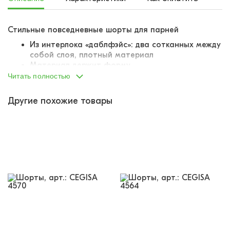
Стильные повседневные шорты для парней
Из интерлока «даблфэйс»: два сотканных между
собой слоя, плотный материал
Материал держит форму
Все швы аккуратно обметаны
Читать полностью
Пояс на вшитой внутрь резинке
Резинка комфортная, не давит живот, не
Другие похожие товары
вытягивается, не деформируется
Резинка продублирована шнурком-завязкой
По бокам два отрезных кармана
Украшены лаконичным принтом-надписью
Благородные, приглушенные расцветки,
выглядят «дорого»
Базовая модель, легко вписать в гардероб