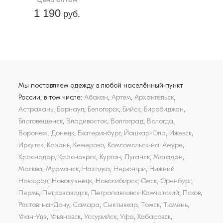
1 190
руб.
Мы поставляем одежду в любой населённый пункт
России, в том числе:
Абакан
,
Артем
,
Архангельск
,
Астрахань
,
Барнаул
,
Белогорск
,
Бийск
,
Биробиджан
,
Благовещенск
,
Владивосток
,
Волгоград
,
Вологда
,
Воронеж
,
Донецк
,
Екатеринбург
,
Йошкар-Ола
,
Ижевск
,
Иркутск
,
Казань
,
Кемерово
,
Комсомольск-на-Амуре
,
Краснодар
,
Красноярск
,
Курган
,
Луганск
,
Магадан
,
Москва
,
Мурманск
,
Находка
,
Нерюнгри
,
Нижний
Новгород
,
Новокузнецк
,
Новосибирск
,
Омск
,
Оренбург
,
Пермь
,
Петрозаводск
,
Петропавловск-Камчатский
,
Псков
,
Ростов-на-Дону
,
Самара
,
Сыктывкар
,
Томск
,
Тюмень
,
Улан-Удэ
,
Ульяновск
,
Уссурийск
,
Уфа
,
Хабаровск
,