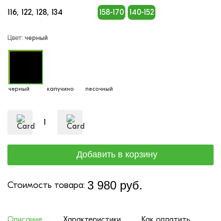
116
122
128
134
158-170
140-152
Цвет:
черный
черный
капучино
песочный
3 980 руб.
Стоимость товара:
Описание
Характеристики
Как оплатить
До