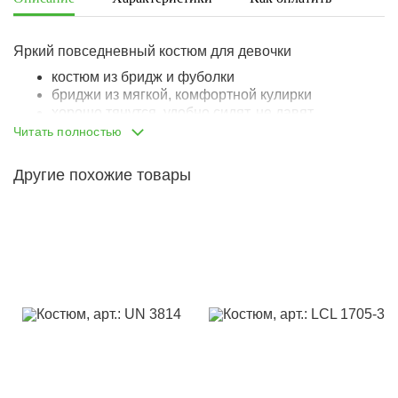
Яркий повседневный костюм для девочки
костюм из бридж и фуболки
бриджи из мягкой, комфортной кулирки
хорошо тянутся, удобно сидят, не давят
возвращают прежнюю форму, не пузырятся
Читать полностью
пояс на вшитой внутрь резинке
резинка достаточно широкая, комфортная
Другие похожие товары
футболка из кулирки с эластаном
эластан делает материал более износостойким,
практичным
дышит, не задерживает влагу
полуприлегающий крой
украшена качественным принтом