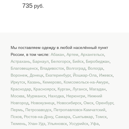
735
руб.
Мы поставляем одежду в любой населённый пункт
России, в том числе:
Абакан
,
Артем
,
Архангельск
,
Астрахань
,
Барнаул
,
Белогорск
,
Бийск
,
Биробиджан
,
Благовещенск
,
Владивосток
,
Волгоград
,
Вологда
,
Воронеж
,
Донецк
,
Екатеринбург
,
Йошкар-Ола
,
Ижевск
,
Иркутск
,
Казань
,
Кемерово
,
Комсомольск-на-Амуре
,
Краснодар
,
Красноярск
,
Курган
,
Луганск
,
Магадан
,
Москва
,
Мурманск
,
Находка
,
Нерюнгри
,
Нижний
Новгород
,
Новокузнецк
,
Новосибирск
,
Омск
,
Оренбург
,
Пермь
,
Петрозаводск
,
Петропавловск-Камчатский
,
Псков
,
Ростов-на-Дону
,
Самара
,
Сыктывкар
,
Томск
,
Тюмень
,
Улан-Удэ
,
Ульяновск
,
Уссурийск
,
Уфа
,