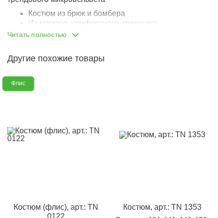
Костюм из брюк и бомбера
Из мягкого, комфортного, греющего
микровельвета
Читать полностью
Бомбер оверсайз-кроя
Опущенная линия плеча
Другие похожие товары
Круглый вырез горловины
Горловина обтачена лоскутом того же материала,
что и основная часть изделия
Флис
Изнутри вырез горловины подбит хлопковой
бейкой
Застегивается на молнию
Молния аккуратная, качественная
Брюки прямые, широкие
Пояс на вшитой внутрь резинке
Резинка комфортная, не давит, не деформируется
По бокам два отрезных кармана
По длине штанин прошиты стрелки
Костюм (флис), арт.: TN
Костюм, арт.: TN 1353
0122