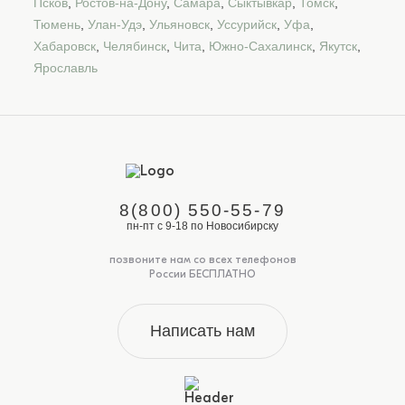
Псков
,
Ростов-на-Дону
,
Самара
,
Сыктывкар
,
Томск
,
Тюмень
,
Улан-Удэ
,
Ульяновск
,
Уссурийск
,
Уфа
,
Хабаровск
,
Челябинск
,
Чита
,
Южно-Сахалинск
,
Якутск
,
Ярославль
8(800) 550-55-79
пн-пт с 9-18 по Новосибирску
позвоните нам со всех телефонов
России БЕСПЛАТНО
Написать нам