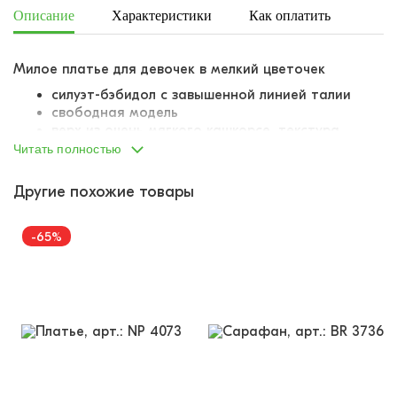
Описание
Характеристики
Как оплатить
Дост
Милое платье для девочек в мелкий цветочек
силуэт-бэбидол с завышенной линией талии
свободная модель
верх из очень мягкого кашкорсе, текстура
материала "в рубчик"
Читать полностью
горловина и рукава аккуратно обработаны
подгибом
Другие похожие товары
юбка притачена к верху с небольшой сборкой
на поясе
-65%
юбка из бархатистого текстиля с набивным
рисунком, "под фланель"
рисунок - мелкий цветочек
нежная и комфортная модель