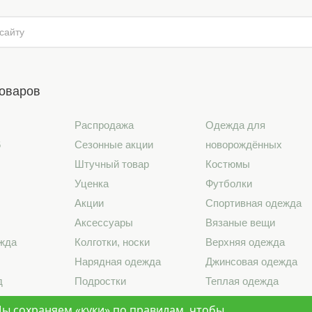
товаров
Распродажа
Одежда для
6
Сезонные акции
новорождённых
Штучный товар
Костюмы
Уценка
Футболки
Акции
Спортивная одежда
Аксессуары
Вязаные вещи
жда
Колготки, носки
Верхняя одежда
Нарядная одежда
Джинсовая одежда
д
Подростки
Теплая одежда
лье
Школа
Лето 2026
ы сохраняем «куки»
по правилам
, чтобы