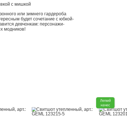
ивкой с мишкой
езонного или зимнего гардероба
нтересным будет сочетание с юбкой-
авится девчонкам: персонажи-
х модников!
Легкий
начес