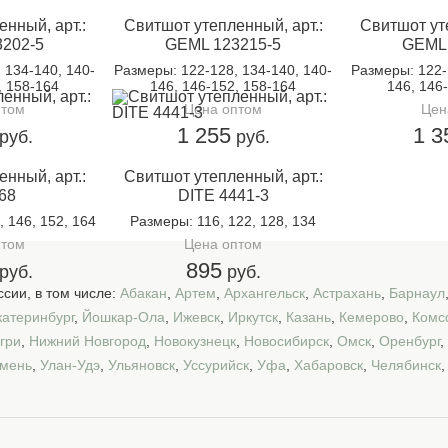
нный, арт.:
Свитшот утепленный, арт.:
Свитшот уте
202-5
GEML 123215-5
GEML 
, 134-140, 140-
Размеры
: 122-128, 134-140, 140-
Размеры
: 122
, 158-164
146, 146-152, 158-164
146, 146
птом
Цена оптом
Цен
1 255
1 3
руб.
руб.
нный, арт.:
Свитшот утепленный, арт.:
68
DITE 4441-3
, 146, 152, 164
Размеры
: 116, 122, 128, 134
птом
Цена оптом
895
руб.
руб.
сии, в том числе:
Абакан
,
Артем
,
Архангельск
,
Астрахань
,
Барнаул
катеринбург
,
Йошкар-Ола
,
Ижевск
,
Иркутск
,
Казань
,
Кемерово
,
Комс
гри
,
Нижний Новгород
,
Новокузнецк
,
Новосибирск
,
Омск
,
Оренбург
,
мень
,
Улан-Удэ
,
Ульяновск
,
Уссурийск
,
Уфа
,
Хабаровск
,
Челябинск