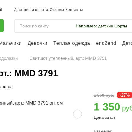
Доставка и оплата
Отзывы
Контакты
Например:
детские шорты
Мальчики
Девочки
Теплая одежда
end2end
Дет
Войдите, что
отслеживать 
одолазки
Свитшот утепленный, арт.: MMD 3791
Войти и
рт.: MMD 3791
ставка
-27%
1 850 руб.
1 350
ру
Цена за шт
Размеры: