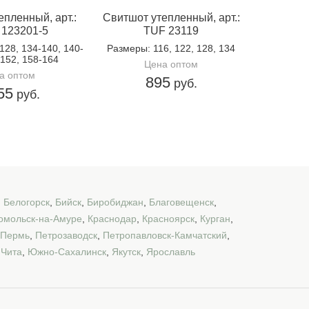
пленный, арт.:
Свитшот утепленный, арт.:
123201-5
TUF 23119
-128, 134-140, 140-
Размеры
: 116, 122, 128, 134
-152, 158-164
Цена оптом
а оптом
895
руб.
55
руб.
,
Белогорск
,
Бийск
,
Биробиджан
,
Благовещенск
,
омольск-на-Амуре
,
Краснодар
,
Красноярск
,
Курган
,
Пермь
,
Петрозаводск
,
Петропавловск-Камчатский
,
,
Чита
,
Южно-Сахалинск
,
Якутск
,
Ярославль