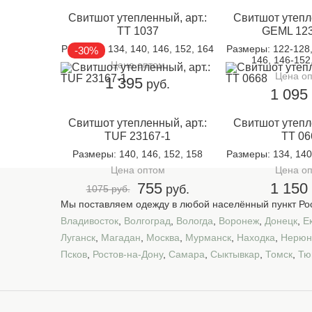
Свитшот утепленный, арт.:
Свитшот утепле
TT 1037
GEML 123
Размеры
: 134, 140, 146, 152, 164
Размеры
: 122-128
-30%
146, 146-152
Цена оптом
Цена о
1 395
руб.
1 095
Свитшот утепленный, арт.:
Свитшот утепле
TUF 23167-1
TT 06
Размеры
: 140, 146, 152, 158
Размеры
: 134, 140
Цена оптом
Цена о
755
1 150
руб.
1075 руб.
Мы поставляем одежду в любой населённый пункт Рос
Владивосток
,
Волгоград
,
Вологда
,
Воронеж
,
Донецк
,
Е
Луганск
,
Магадан
,
Москва
,
Мурманск
,
Находка
,
Нерюн
Псков
,
Ростов-на-Дону
,
Самара
,
Сыктывкар
,
Томск
,
Тю