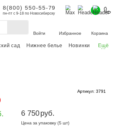
8(800) 550-55-79
пн-пт с 9-18 по Новосибирску
Войти
Избранное
Корзина
ский сад
Нижнее белье
Новинки
Ещё
...
бы делать покупки и
заказы.
ли зарегистрироваться
Артикул: 3791
Личный кабинет
6 750
руб.
б.
Цена за упаковку (5 шт)