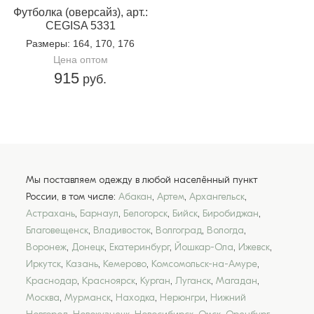
Футболка (оверсайз), арт.:
CEGISA 5331
Размеры
: 164, 170, 176
Цена оптом
915
руб.
Мы поставляем одежду в любой населённый пункт
России, в том числе:
Абакан
,
Артем
,
Архангельск
,
Астрахань
,
Барнаул
,
Белогорск
,
Бийск
,
Биробиджан
,
Благовещенск
,
Владивосток
,
Волгоград
,
Вологда
,
Воронеж
,
Донецк
,
Екатеринбург
,
Йошкар-Ола
,
Ижевск
,
Иркутск
,
Казань
,
Кемерово
,
Комсомольск-на-Амуре
,
Краснодар
,
Красноярск
,
Курган
,
Луганск
,
Магадан
,
Москва
,
Мурманск
,
Находка
,
Нерюнгри
,
Нижний