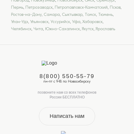
Новгород
,
Новокузнецк
,
Новосибирск
,
Омск
,
Оренбург
,
Пермь
,
Петрозаводск
,
Петропавловск-Камчатский
,
Псков
,
Ростов-на-Дону
,
Самара
,
Сыктывкар
,
Томск
,
Тюмень
,
Улан-Удэ
,
Ульяновск
,
Уссурийск
,
Уфа
,
Хабаровск
,
Челябинск
,
Чита
,
Южно-Сахалинск
,
Якутск
,
Ярославль
8(800) 550-55-79
пн-пт с 9-18 по Новосибирску
позвоните нам со всех телефонов
России БЕСПЛАТНО
Написать нам