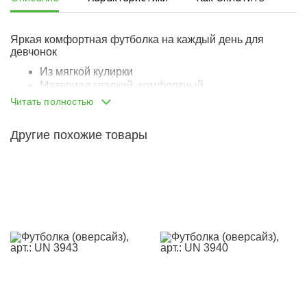
Яркая комфортная футболка на каждый день для
девчонок
Из мягкой кулирки
Материал гладкий, комфортный
Гипоаллергенный, дышит
Читать полностью
Крой оверсайз
Опущенная линия плеча
Другие похожие товары
Передняя часть изделия украшена принтом-
паттерном
Модель на каждый день