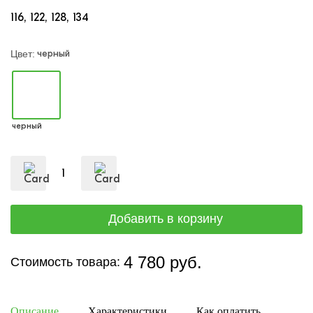
116
122
128
134
черный
Цвет:
черный
4 780 руб.
Стоимость товара:
Описание
Характеристики
Как оплатить
Дост