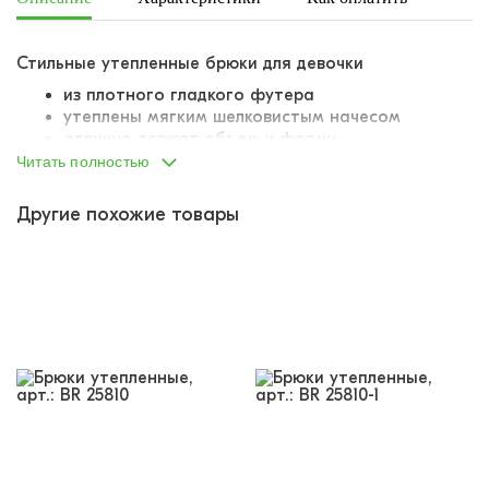
Стильные утепленные брюки для девочки
из плотного гладкого футера
утеплены мягким шелковистым начесом
отлично держат объем и форму
силуэт "багги"
Читать полностью
пояс на вшитой резинке
резинка комфортная, не давит
Другие похожие товары
продублирована шнурком-завязкой
два боковых отрезных кармана
снизу штанины собраны резинкой с
фиксатором - можно утягивать до силуэта
"баллон"