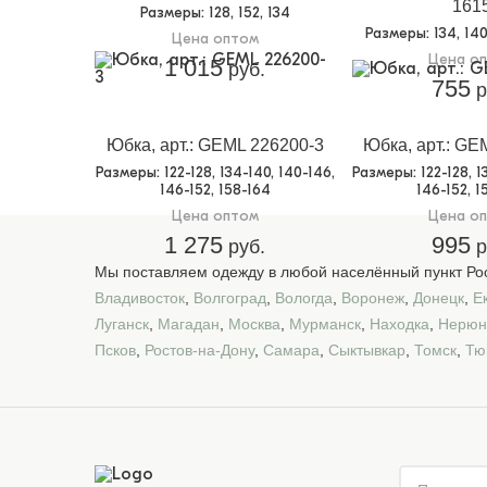
161
Размеры
: 128, 152, 134
Размеры
: 134, 14
Цена оптом
Цена о
1 015
руб.
755
р
Юбка, арт.: GEML 226200-3
Юбка, арт.: GE
Размеры
: 122-128, 134-140, 140-146,
Размеры
: 122-128, 
146-152, 158-164
146-152, 1
Цена оптом
Цена о
1 275
995
руб.
р
Мы поставляем одежду в любой населённый пункт Рос
Владивосток
,
Волгоград
,
Вологда
,
Воронеж
,
Донецк
,
Е
Луганск
,
Магадан
,
Москва
,
Мурманск
,
Находка
,
Нерюн
Псков
,
Ростов-на-Дону
,
Самара
,
Сыктывкар
,
Томск
,
Тю