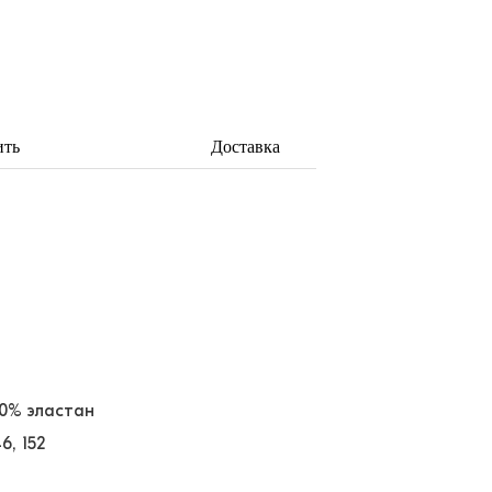
ить
Доставка
20% эластан
46
152