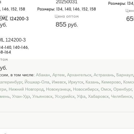
5
20250031
Размеры
: 134
0, 146, 152, 158
Размеры
: 134, 140, 146, 152, 158
Цен
птом
Цена оптом
65
855
уб.
руб.
ML 124200-3
134-140, 140-146,
58-164
птом
уб.
сии, в том числе:
Абакан
,
Артем
,
Архангельск
,
Астрахань
,
Барнаул
катеринбург
,
Йошкар-Ола
,
Ижевск
,
Иркутск
,
Казань
,
Кемерово
,
Комс
гри
,
Нижний Новгород
,
Новокузнецк
,
Новосибирск
,
Омск
,
Оренбург
,
мень
,
Улан-Удэ
,
Ульяновск
,
Уссурийск
,
Уфа
,
Хабаровск
,
Челябинск