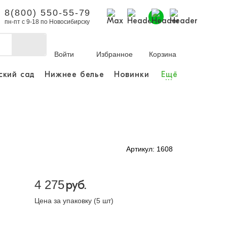
8(800) 550-55-79
пн-пт с 9-18 по Новосибирску
Войти
Избранное
Корзина
ский сад
Нижнее белье
Новинки
Ещё
...
бы делать покупки и
заказы.
ли зарегистрироваться
Артикул: 1608
Личный кабинет
4 275
руб.
Цена за упаковку (5 шт)