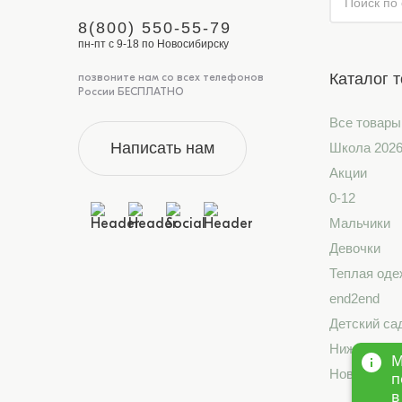
8(800) 550-55-79
пн-пт с 9-18 по Новосибирску
Каталог 
позвоните нам со всех телефонов
России БЕСПЛАТНО
Все товары
Написать нам
Школа 202
Акции
0-12
Мальчики
Девочки
Теплая оде
end2end
Детский са
Нижнее бе
М
Новинки
п
в