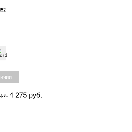
152
4 275 руб.
ра: