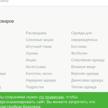
товаров
Распродажа
Одежда для
6
Сезонные акции
новорождённых
Штучный товар
Костюмы
Уценка
Футболки
Акции
Спортивная одежда
Аксессуары
Вязаные вещи
жда
Колготки, носки
Верхняя одежда
Нарядная одежда
Джинсовая одежда
д
Подростки
Теплая одежда
лье
Школа
Лето 2026
ы сохраняем «куки»
по правилам
, чтобы
ерсонализировать сайт. Вы можете запретить это
 настройках браузера