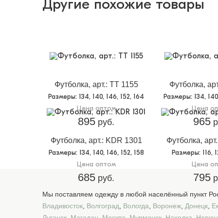
Другие похожие товары
Футболка, арт.: TT 1155
Футболка, арт
Размеры
: 134, 140, 146, 152, 164
Размеры
: 134, 14
Цена оптом
Цена о
895
965
руб.
р
Футболка, арт.: KDR 1301
Футболка, арт
Размеры
: 134, 140, 146, 152, 158
Размеры
: 116, 
Цена оптом
Цена о
685
795
руб.
р
Мы поставляем одежду в любой населённый пункт Рос
Владивосток
,
Волгоград
,
Вологда
,
Воронеж
,
Донецк
,
Е
Луганск
,
Магадан
,
Москва
,
Мурманск
,
Находка
,
Нерюн