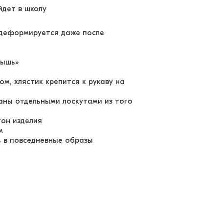
йдет в школу
е деформируется даже после
мышь»
м, хлястик крепится к рукаву на
аны отдельными лоскутами из того
тон изделия
тям
ь в повседневные образы