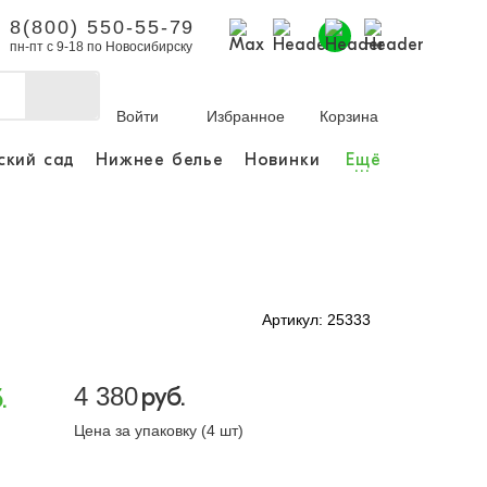
8(800) 550-55-79
пн-пт с 9-18 по Новосибирску
Войти
Избранное
Корзина
ский сад
Нижнее белье
Новинки
Ещё
...
бы делать покупки и
заказы.
ли зарегистрироваться
Артикул: 25333
Личный кабинет
4 380
руб.
.
Цена за упаковку (4 шт)