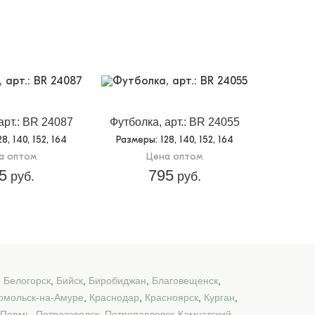
арт.: BR 24087
Футболка, арт.: BR 24055
128, 140, 152, 164
Размеры
: 128, 140, 152, 164
а оптом
Цена оптом
5
795
руб.
руб.
,
Белогорск
,
Бийск
,
Биробиджан
,
Благовещенск
,
омольск-на-Амуре
,
Краснодар
,
Красноярск
,
Курган
,
Пермь
,
Петрозаводск
,
Петропавловск-Камчатский
,