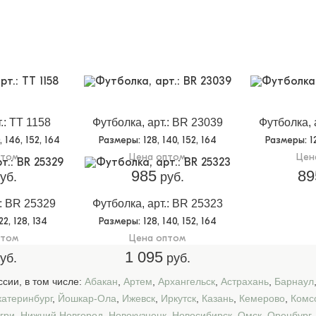
.: TT 1158
Футболка, арт.: BR 23039
Футболка, 
0, 146, 152, 164
Размеры
: 128, 140, 152, 164
Размеры
: 
птом
Цена оптом
Цен
985
89
уб.
руб.
.: BR 25329
Футболка, арт.: BR 25323
122, 128, 134
Размеры
: 128, 140, 152, 164
птом
Цена оптом
1 095
уб.
руб.
сии, в том числе:
Абакан
,
Артем
,
Архангельск
,
Астрахань
,
Барнаул
катеринбург
,
Йошкар-Ола
,
Ижевск
,
Иркутск
,
Казань
,
Кемерово
,
Комс
гри
,
Нижний Новгород
,
Новокузнецк
,
Новосибирск
,
Омск
,
Оренбург
,