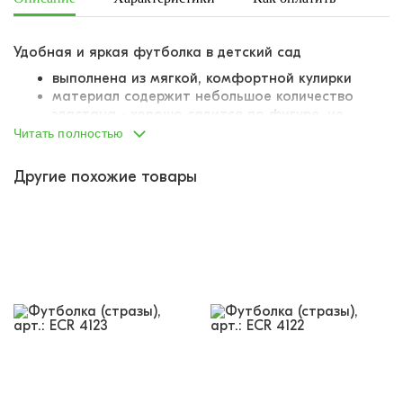
Удобная и яркая футболка в детский сад
выполнена из мягкой, комфортной кулирки
материал содержит небольшое количество
эластана - хорошо садится по фигуре, не
деформируется при стирке
Читать полностью
классическая линия плеча
круглый вырез горловины
Другие похожие товары
горловина притачена, выполнена из отдельного
лоскута материала
швы обработаны подгибом
украшена ярким красочным принтом
принт дополнительно украшен
переливающимися стразами