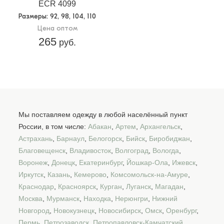
ECR 4099
Размеры
: 92, 98, 104, 110
Цена оптом
265
руб.
Мы поставляем одежду в любой населённый пункт
России, в том числе:
Абакан
,
Артем
,
Архангельск
,
Астрахань
,
Барнаул
,
Белогорск
,
Бийск
,
Биробиджан
,
Благовещенск
,
Владивосток
,
Волгоград
,
Вологда
,
Воронеж
,
Донецк
,
Екатеринбург
,
Йошкар-Ола
,
Ижевск
,
Иркутск
,
Казань
,
Кемерово
,
Комсомольск-на-Амуре
,
Краснодар
,
Красноярск
,
Курган
,
Луганск
,
Магадан
,
Москва
,
Мурманск
,
Находка
,
Нерюнгри
,
Нижний
Новгород
,
Новокузнецк
,
Новосибирск
,
Омск
,
Оренбург
,
Пермь
,
Петрозаводск
,
Петропавловск-Камчатский
,