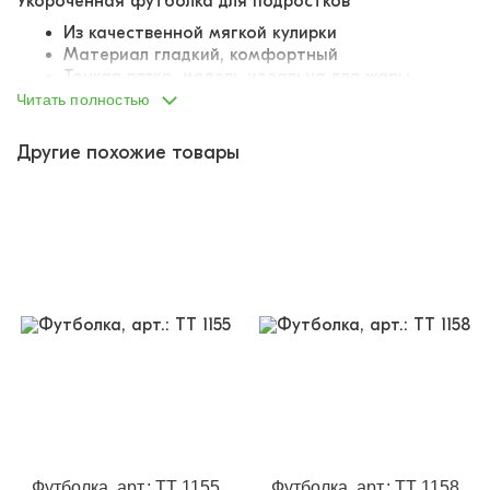
Укороченная футболка для подростков
Из качественной мягкой кулирки
Материал гладкий, комфортный
Тонкая вязка, модель идеальна для жары
Меланжированные расцветки
Читать полностью
Укороченная модель
Крой оверсайз
Другие похожие товары
Опущенная линия плеча
На рукаве плотная объемная вышивка в виде
популярной фразы
Футболка, арт.: TT 1155
Футболка, арт.: TT 1158