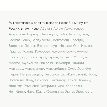
Мы поставляем одежду в любой населённый пункт
России, в том числе:
Абакан
,
Артем
,
Архангельск
,
Астрахань
,
Барнаул
,
Белогорск
,
Бийск
,
Биробиджан
,
Благовещенск
,
Владивосток
,
Волгоград
,
Вологда
,
Воронеж
,
Донецк
,
Екатеринбург
,
Йошкар-Ола
,
Ижевск
,
Иркутск
,
Казань
,
Кемерово
,
Комсомольск-на-Амуре
,
Краснодар
,
Красноярск
,
Курган
,
Луганск
,
Магадан
,
Москва
,
Мурманск
,
Находка
,
Нерюнгри
,
Нижний
Новгород
,
Новокузнецк
,
Новосибирск
,
Омск
,
Оренбург
,
Пермь
,
Петрозаводск
,
Петропавловск-Камчатский
,
Псков
,
Ростов-на-Дону
,
Самара
,
Сыктывкар
,
Томск
,
Тюмень
,
Улан-Удэ
,
Ульяновск
,
Уссурийск
,
Уфа
,
Хабаровск
,
Челябинск
,
Чита
,
Южно-Сахалинск
,
Якутск
,
Ярославль