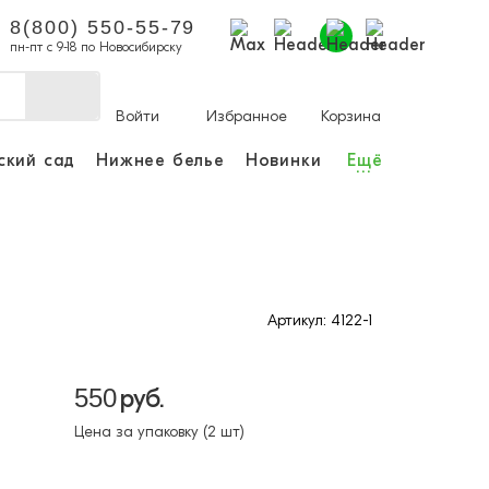
8(800) 550-55-79
пн-пт с 9-18 по Новосибирску
Войти
Избранное
Корзина
ский сад
Нижнее белье
Новинки
Ещё
...
ы делать покупки и
аказы.
ли зарегистрироваться
Артикул: 4122-1
Личный кабинет
550
руб.
Цена за упаковку (2 шт)