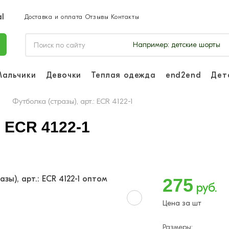
Доставка и оплата
Отзывы
Контакты
Например:
детские шорты
Мальчики
Девочки
Теплая одежда
end2end
Дет
Войдите, чтоб
отслеживать з
Футболка (стразы), арт.: ECR 4122-1
Войти и
: ECR 4122-1
275
руб.
Цена за шт
Размеры: