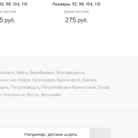
 92, 98, 104, 110
Размеры
: 92, 98, 104, 110
а оптом
Цена оптом
5
275
руб.
руб.
логорск
,
Бийск
,
Биробиджан
,
Благовещенск
,
льск-на-Амуре
,
Краснодар
,
Красноярск
,
Курган
,
ермь
,
Петрозаводск
,
Петропавловск-Камчатский
,
Псков
,
-Сахалинск
,
Якутск
,
Ярославль
Например:
детские шорты