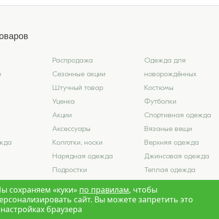
товаров
Распродажа
Одежда для
6
Сезонные акции
новорождённых
Штучный товар
Костюмы
Уценка
Футболки
Акции
Спортивная одежда
Аксессуары
Вязаные вещи
жда
Колготки, носки
Верхняя одежда
Нарядная одежда
Джинсовая одежда
Подростки
Теплая одежда
ье
Школа
Лето 2026
ы сохраняем «куки»
по правилам
, чтобы
ерсонализировать сайт. Вы можете запретить это
 настройках браузера