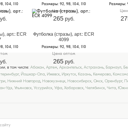
98, 104, 110
Размеры
: 92, 98, 104, 110
Размеры
:
птом
Цена оптом
Цен
265
27
уб.
руб.
ы), арт.: ECR
Футболка (стразы), арт.: ECR
7
4099
98, 104, 110
Размеры
: 92, 98, 104, 110
птом
Цена оптом
265
уб.
руб.
и, в том числе:
Абакан
,
Артем
,
Архангельск
,
Астрахань
,
Барнаул
,
Бе
атеринбург
,
Йошкар-Ола
,
Ижевск
,
Иркутск
,
Казань
,
Кемерово
,
Комсомо
гри
,
Нижний Новгород
,
Новокузнецк
,
Новосибирск
,
Омск
,
Оренбург
,
П
лан-Удэ
,
Ульяновск
,
Уссурийск
,
Уфа
,
Хабаровск
,
Челябинск
,
Чита
,
Южно