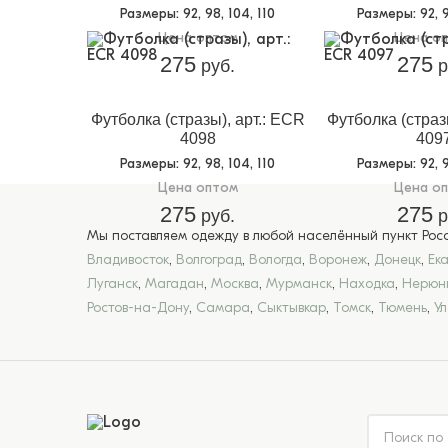
Размеры
: 92, 98, 104, 110
Размеры
: 92, 
Цена оптом
Цена о
275
275
руб.
р
Футболка (стразы), арт.: ECR
Футболка (страз
4098
409
Размеры
: 92, 98, 104, 110
Размеры
: 92, 
Цена оптом
Цена о
275
275
руб.
р
Мы поставляем одежду в любой населённый пункт Росси
Владивосток
,
Волгоград
,
Вологда
,
Воронеж
,
Донецк
,
Ек
Луганск
,
Магадан
,
Москва
,
Мурманск
,
Находка
,
Нерюн
Ростов-на-Дону
,
Самара
,
Сыктывкар
,
Томск
,
Тюмень
,
У