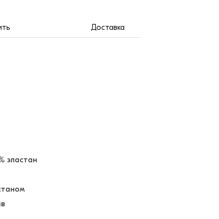
ить
Доставка
5% эластан
астаном
ав