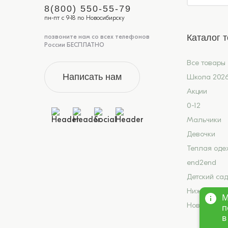
8(800) 550-55-79
пн-пт с 9-18 по Новосибирску
Каталог 
позвоните нам со всех телефонов
России БЕСПЛАТНО
Все товары
Написать нам
Школа 202
Акции
0-12
Мальчики
Девочки
Теплая оде
end2end
Детский сад
Нижнее бел
М
Новинки
п
в