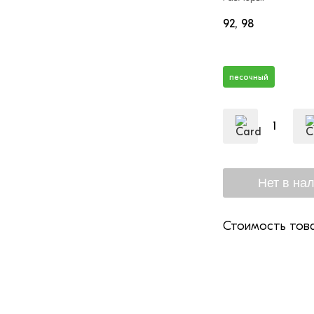
92
98
песочный
Стоимость това