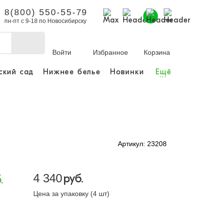
8(800) 550-55-79
пн-пт с 9-18 по Новосибирску
Войти
Избранное
Корзина
ский сад
Нижнее белье
Новинки
Ещё
...
бы делать покупки и
заказы.
ли зарегистрироваться
Артикул: 23208
Личный кабинет
4 340
руб.
.
Цена за упаковку (4 шт)