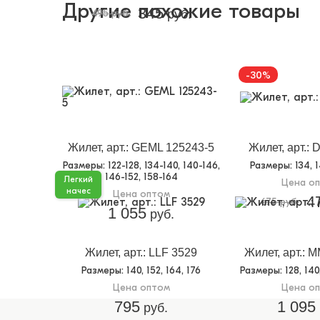
Другие похожие товары
345
495 руб.
руб.
-30%
Жилет, арт.: GEML 125243-5
Жилет, арт.:
Размеры
: 122-128, 134-140, 140-146,
Размеры
: 134, 
146-152, 158-164
Легкий
Цена о
начес
Цена оптом
4
675 руб.
1 055
руб.
Жилет, арт.: LLF 3529
Жилет, арт.: 
Размеры
: 140, 152, 164, 176
Размеры
: 128, 14
Цена оптом
Цена о
795
1 095
руб.