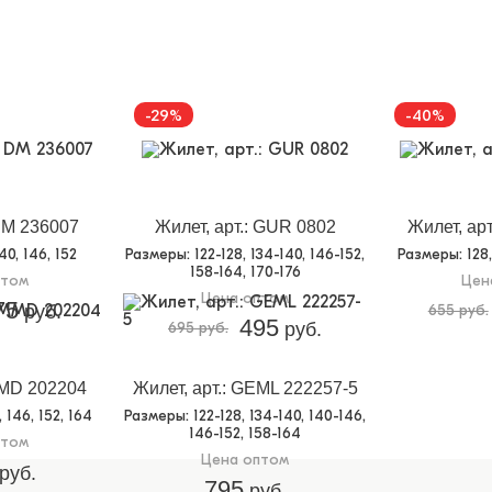
-29%
-40%
 DM 236007
Жилет, арт.: GUR 0802
Жилет, ар
140, 146, 152
Размеры
: 122-128, 134-140, 146-152,
Размеры
: 128
158-164, 170-176
птом
Цен
Цена оптом
75
руб.
655 руб.
495
695 руб.
руб.
MMD 202204
Жилет, арт.: GEML 222257-5
0, 146, 152, 164
Размеры
: 122-128, 134-140, 140-146,
146-152, 158-164
птом
Цена оптом
руб.
795
руб.