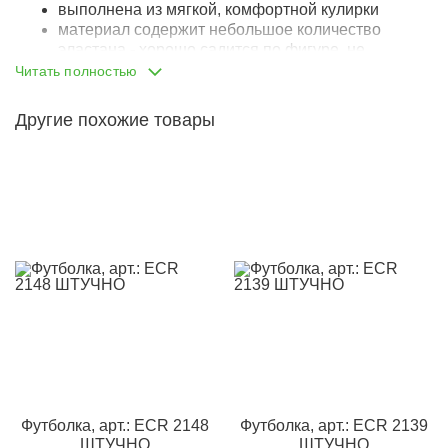
выполнена из мягкой, комфортной кулирки
материал содержит небольшое количество
эластана - хорошо садится по фигуре, не
деформируется при стирке
Читать полностью
классическая линия плеча
круглый вырез горловины
Другие похожие товары
горловина притачена, выполнена из отдельного
лоскута материала
швы обработаны подгибом
украшена ярким красочным принтом
Футболка, арт.: ECR 2148
Футболка, арт.: ECR 2139
ШТУЧНО
ШТУЧНО