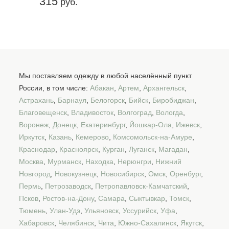
315
руб.
Мы поставляем одежду в любой населённый пункт
России, в том числе:
Абакан
,
Артем
,
Архангельск
,
Астрахань
,
Барнаул
,
Белогорск
,
Бийск
,
Биробиджан
,
Благовещенск
,
Владивосток
,
Волгоград
,
Вологда
,
Воронеж
,
Донецк
,
Екатеринбург
,
Йошкар-Ола
,
Ижевск
,
Иркутск
,
Казань
,
Кемерово
,
Комсомольск-на-Амуре
,
Краснодар
,
Красноярск
,
Курган
,
Луганск
,
Магадан
,
Москва
,
Мурманск
,
Находка
,
Нерюнгри
,
Нижний
Новгород
,
Новокузнецк
,
Новосибирск
,
Омск
,
Оренбург
,
Пермь
,
Петрозаводск
,
Петропавловск-Камчатский
,
Псков
,
Ростов-на-Дону
,
Самара
,
Сыктывкар
,
Томск
,
Тюмень
,
Улан-Удэ
,
Ульяновск
,
Уссурийск
,
Уфа
,
Хабаровск
,
Челябинск
,
Чита
,
Южно-Сахалинск
,
Якутск
,