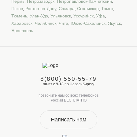
Пермь
,
Петрозаводск
,
Петропавловск-Камчатский
,
Псков
,
Ростов-на-Дону
,
Самара
,
Сыктывкар
,
Томск
,
Тюмень
,
Улан-Удэ
,
Ульяновск
,
Уссурийск
,
Уфа
,
Хабаровск
,
Челябинск
,
Чита
,
Южно-Сахалинск
,
Якутск
,
Ярославль
8(800) 550-55-79
пн-пт с 9-18 по Новосибирску
позвоните нам со всех телефонов
России БЕСПЛАТНО
Написать нам