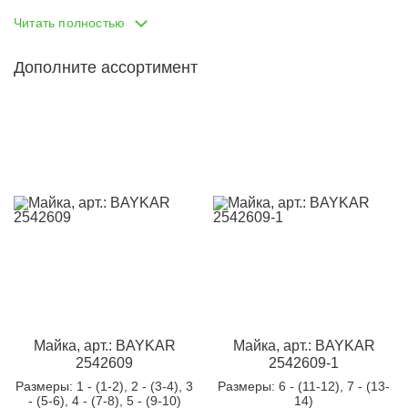
Пол:
мальчик
Читать полностью
Тип одежды:
боксеры
Дополните ассортимент
Возраст от:
11
Возраст до:
14
Производство:
Турция
Фабрика:
Baykar
Состав:
95% хлопок, 5% эластан
Размеры:
6 - (11-12)
Материал:
кулирка с эластаном
Назначение:
Нижнее бельё
Кол-во в
6
упаковке:
Доп.параметр 2:
трикотаж
Майка, арт.: BAYKAR
Майка, арт.: BAYKAR
2542609
2542609-1
Размеры
: 1 - (1-2), 2 - (3-4), 3
Размеры
: 6 - (11-12), 7 - (13-
- (5-6), 4 - (7-8), 5 - (9-10)
14)