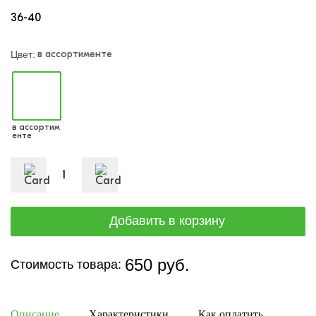
36-40
в ассортименте
Цвет:
в ассортим
енте
650 руб.
Стоимость товара:
Описание
Характеристики
Как оплатить
Дост