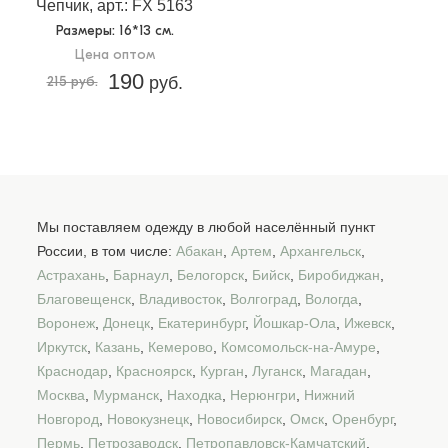
Чепчик, арт.: FX 5163
Размеры
: 16*13 см.
Цена оптом
190
215 руб.
руб.
Мы поставляем одежду в любой населённый пункт
России, в том числе:
Абакан
,
Артем
,
Архангельск
,
Астрахань
,
Барнаул
,
Белогорск
,
Бийск
,
Биробиджан
,
Благовещенск
,
Владивосток
,
Волгоград
,
Вологда
,
Воронеж
,
Донецк
,
Екатеринбург
,
Йошкар-Ола
,
Ижевск
,
Иркутск
,
Казань
,
Кемерово
,
Комсомольск-на-Амуре
,
Краснодар
,
Красноярск
,
Курган
,
Луганск
,
Магадан
,
Москва
,
Мурманск
,
Находка
,
Нерюнгри
,
Нижний
Новгород
,
Новокузнецк
,
Новосибирск
,
Омск
,
Оренбург
,
Пермь
,
Петрозаводск
,
Петропавловск-Камчатский
,