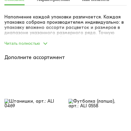
Наполнение каждой упаковки различается. Каждая
упаковка собрана производителем индивидуально: в
упаковку вложено ассорти расцветок и размеров в
диапазоне указанного размерного ряда. Точную
комплектацию упаковки (соответствие размеров и
расцветок) указать не представляется возможным.
Читать полностью
Дополните ассортимент