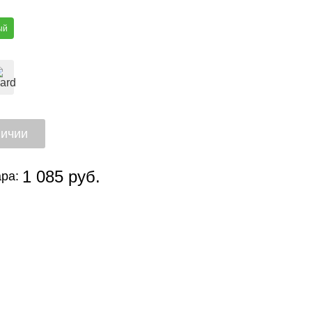
ый
1 085 руб.
ра: