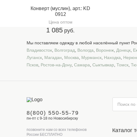
Конверт (муслин), арт.: KD
0912
Цена оптом
1 085
руб.
Мы поставляем одежду в любой населённый пункт Рос
Владивосток
,
Волгоград
,
Вологда
,
Воронеж
,
Донецк
,
Е
Луганск
,
Магадан
,
Москва
,
Мурманск
,
Находка
,
Нерюн
Псков
,
Ростов-на-Дону
,
Самара
,
Сыктывкар
,
Томск
,
Тю
8(800) 550-55-79
пн-пт с 9-18 по Новосибирску
Каталог 
позвоните нам со всех телефонов
России БЕСПЛАТНО