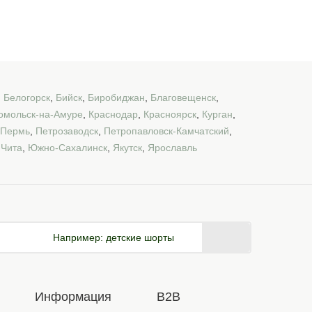
,
Белогорск
,
Бийск
,
Биробиджан
,
Благовещенск
,
омольск-на-Амуре
,
Краснодар
,
Красноярск
,
Курган
,
Пермь
,
Петрозаводск
,
Петропавловск-Камчатский
,
,
Чита
,
Южно-Сахалинск
,
Якутск
,
Ярославль
Например:
детские шорты
Информация
B2B