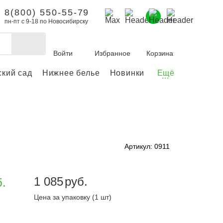
8(800) 550-55-79
пн-пт с 9-18 по Новосибирску
Войти
Избранное
Корзина
ский сад
Нижнее белье
Новинки
Ещё
...
бы делать покупки и
заказы.
ли зарегистрироваться
Артикул: 0911
Личный кабинет
1 085
руб.
б.
Цена за упаковку (1 шт)