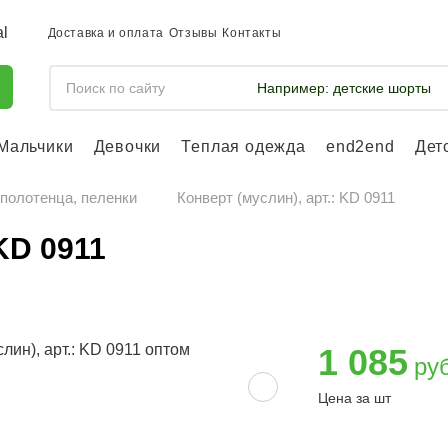
Доставка и оплата
Отзывы
Контакты
Например:
детские шорты
Мальчики
Девочки
Теплая одежда
end2end
Дет
Войдите, что
отслеживать 
 полотенца, пеленки
Конверт (муслин), арт.: KD 0911
Войти и
 KD 0911
1 085
ру
Цена за шт