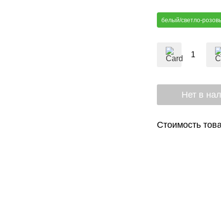
белый/светло-розов
Стоимость това