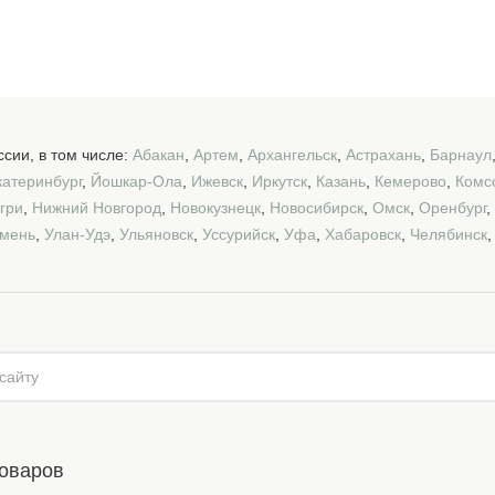
сии, в том числе:
Абакан
,
Артем
,
Архангельск
,
Астрахань
,
Барнаул
катеринбург
,
Йошкар-Ола
,
Ижевск
,
Иркутск
,
Казань
,
Кемерово
,
Комс
гри
,
Нижний Новгород
,
Новокузнецк
,
Новосибирск
,
Омск
,
Оренбург
,
мень
,
Улан-Удэ
,
Ульяновск
,
Уссурийск
,
Уфа
,
Хабаровск
,
Челябинск
товаров