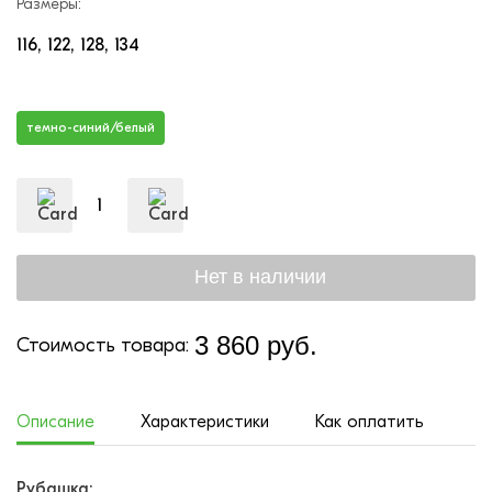
Размеры:
116
122
128
134
темно-синий/белый
3 860 руб.
Стоимость товара:
Описание
Характеристики
Как оплатить
До
Рубашка: