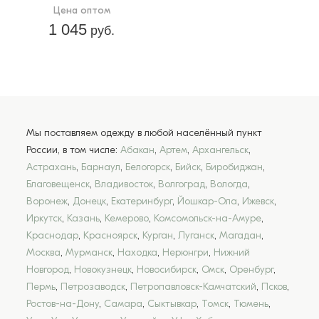
Цена оптом
1 045
руб.
Мы поставляем одежду в любой населённый пункт
России, в том числе:
Абакан
,
Артем
,
Архангельск
,
Астрахань
,
Барнаул
,
Белогорск
,
Бийск
,
Биробиджан
,
Благовещенск
,
Владивосток
,
Волгоград
,
Вологда
,
Воронеж
,
Донецк
,
Екатеринбург
,
Йошкар-Ола
,
Ижевск
,
Иркутск
,
Казань
,
Кемерово
,
Комсомольск-на-Амуре
,
Краснодар
,
Красноярск
,
Курган
,
Луганск
,
Магадан
,
Москва
,
Мурманск
,
Находка
,
Нерюнгри
,
Нижний
Новгород
,
Новокузнецк
,
Новосибирск
,
Омск
,
Оренбург
,
Пермь
,
Петрозаводск
,
Петропавловск-Камчатский
,
Псков
,
Ростов-на-Дону
,
Самара
,
Сыктывкар
,
Томск
,
Тюмень
,