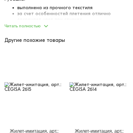
выполнена из прочного текстиля
за счет особенностей плетения отлично
сохраняет цвет при стирках
материал меньше мнется
Читать полностью
держит форму
комфортен в носке
Другие похожие товары
планка и застегивается на металлические
кнопки
горловина внутри укреплена лентой в тон
Джемпер:
выполнен из качественного футера
все швы аккуратно обработаны
горловина, манжеты и нижний край оформлены
резинкой-кашкорсе
внизу изделия - тканевая лейба «
CEGISA
»
Жилет-имитация, арт.:
Жилет-имитация, арт.: