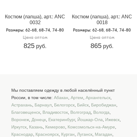
Костюм (лапша), арт.: ANC
Костюм (лапша), арт.: ANC
0032
0018
Размеры
: 62-68, 68-74, 74-80
Размеры
: 62-68, 68-74, 74-80
Цена оптом
Цена оптом
825
865
руб.
руб.
Мы поставляем одежду в любой населённый пункт
России, в том числе:
Абакан
,
Артем
,
Архангельск
,
Астрахань
,
Барнаул
,
Белогорск
,
Бийск
,
Биробиджан
,
Благовещенск
,
Владивосток
,
Волгоград
,
Вологда
,
Воронеж
,
Донецк
,
Екатеринбург
,
Йошкар-Ола
,
Ижевск
,
Иркутск
,
Казань
,
Кемерово
,
Комсомольск-на-Амуре
,
Краснодар
,
Красноярск
,
Курган
,
Луганск
,
Магадан
,