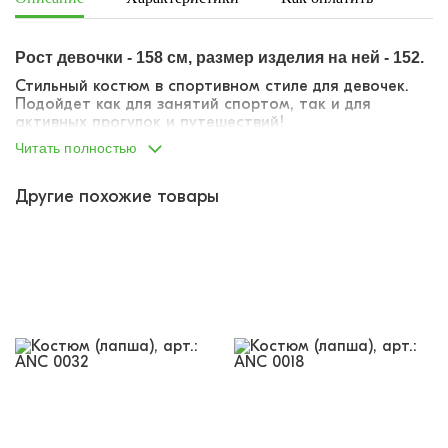
Рост девочки - 158 см, размер изделия на ней - 152.
Стильный костюм в спортивном стиле для девочек.
Подойдет как для занятий спортом, так и для
активных прогулок и путешествий!
Читать полностью
костюм из рашгарда на молнии и леггинсов
из мелкой, плотной "лапши", держит форму,
идеально садится по фигуре
Другие похожие товары
рашгард корсетного кроя, прошиты
вертикальные уплотненные швы
застегивается на металлическую молнию
воротник-стойка
удлиненные рукава с прорезью для большого
пальца
на одном из рукавов - тканевый лейбл
леггинсы на широкой резинке, не передавливает
живот
модный силуэт, трендовые расцветки