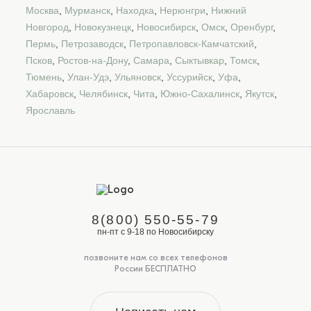
Москва
,
Мурманск
,
Находка
,
Нерюнгри
,
Нижний
Новгород
,
Новокузнецк
,
Новосибирск
,
Омск
,
Оренбург
,
Пермь
,
Петрозаводск
,
Петропавловск-Камчатский
,
Псков
,
Ростов-на-Дону
,
Самара
,
Сыктывкар
,
Томск
,
Тюмень
,
Улан-Удэ
,
Ульяновск
,
Уссурийск
,
Уфа
,
Хабаровск
,
Челябинск
,
Чита
,
Южно-Сахалинск
,
Якутск
,
Ярославль
8(800) 550-55-79
пн-пт с 9-18 по Новосибирску
позвоните нам со всех телефонов
России БЕСПЛАТНО