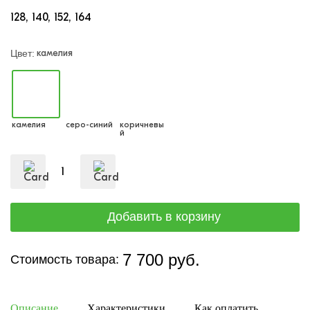
128
140
152
164
камелия
Цвет:
камелия
серо-синий
коричневы
й
7 700 руб.
Стоимость товара:
Описание
Характеристики
Как оплатить
Дост