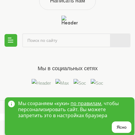
Написать нам
Мы в социальных сетях
Мы сохраняем «куки»
по правилам
, чтобы
© 1995-2026 Оптовый интернет магазин детской одежды «Краски
персонализировать сайт. Вы можете
Детства»
Новосибирск
запретить это в настройках браузера
?
Ясно
Главная
Войти
Избранное
Корзина