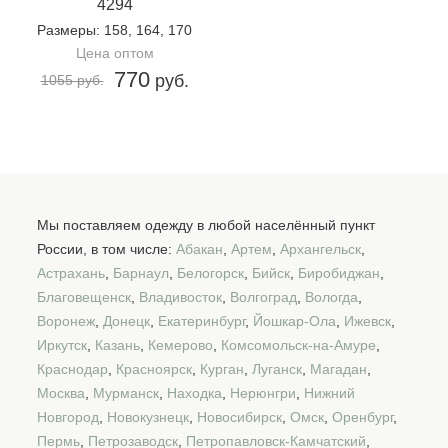
4294
Размеры
: 158, 164, 170
Цена оптом
770
руб.
1055 руб.
Мы поставляем одежду в любой населённый пункт
России, в том числе:
Абакан
,
Артем
,
Архангельск
,
Астрахань
,
Барнаул
,
Белогорск
,
Бийск
,
Биробиджан
,
Благовещенск
,
Владивосток
,
Волгоград
,
Вологда
,
Воронеж
,
Донецк
,
Екатеринбург
,
Йошкар-Ола
,
Ижевск
,
Иркутск
,
Казань
,
Кемерово
,
Комсомольск-на-Амуре
,
Краснодар
,
Красноярск
,
Курган
,
Луганск
,
Магадан
,
Москва
,
Мурманск
,
Находка
,
Нерюнгри
,
Нижний
Новгород
,
Новокузнецк
,
Новосибирск
,
Омск
,
Оренбург
,
Пермь
,
Петрозаводск
,
Петропавловск-Камчатский
,