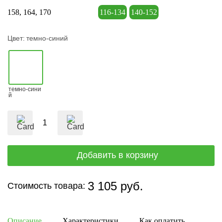
158
164
170
116-134
140-152
Цвет:
темно-синий
темно-сини
й
3 105 руб.
Стоимость товара:
Описание
Характеристики
Как оплатить
Дост