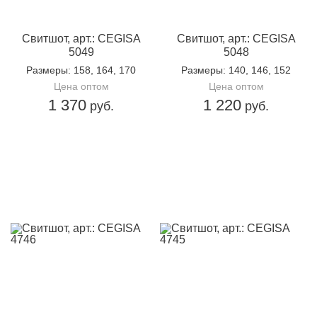
тем же материалом
внизу изделия - тканевая лейба с надписью
«
CEGISA»
Свитшот, арт.: CEGISA
Свитшот, арт.: CEGISA
5049
5048
Размеры
: 158, 164, 170
Размеры
: 140, 146, 152
Цена оптом
Цена оптом
1 370
1 220
руб.
руб.