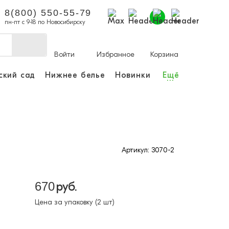
8(800) 550-55-79
пн-пт с 9-18 по Новосибирску
Войти
Избранное
Корзина
ский сад
Нижнее белье
Новинки
Ещё
...
ы делать покупки и
аказы.
ли зарегистрироваться
Артикул: 3070-2
Личный кабинет
670
руб.
Цена за упаковку (2 шт)