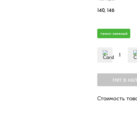
140
146
темно-зеленый
Стоимость това