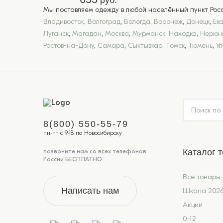
руб.
Мы поставляем одежду в любой населённый пункт Росси
Владивосток
,
Волгоград
,
Вологда
,
Воронеж
,
Донецк
,
Ек
Луганск
,
Магадан
,
Москва
,
Мурманск
,
Находка
,
Нерюн
Ростов-на-Дону
,
Самара
,
Сыктывкар
,
Томск
,
Тюмень
,
У
8(800) 550-55-79
пн-пт с 9-18 по Новосибирску
Каталог 
позвоните нам со всех телефонов
России БЕСПЛАТНО
Все товары
Написать нам
Школа 202
Акции
0-12