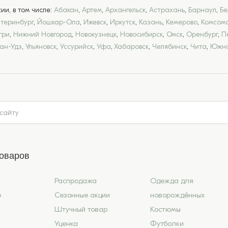
и, в том числе:
Абакан
,
Артем
,
Архангельск
,
Астрахань
,
Барнаул
,
Бе
атеринбург
,
Йошкар-Ола
,
Ижевск
,
Иркутск
,
Казань
,
Кемерово
,
Комсомо
гри
,
Нижний Новгород
,
Новокузнецк
,
Новосибирск
,
Омск
,
Оренбург
,
П
лан-Удэ
,
Ульяновск
,
Уссурийск
,
Уфа
,
Хабаровск
,
Челябинск
,
Чита
,
Южно
товаров
Распродажа
Одежда для
6
Сезонные акции
новорождённых
Штучный товар
Костюмы
Уценка
Футболки