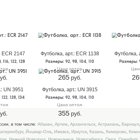
.: ECR 2147
Футболка, арт.: ECR 1138
Футболка, 
0, 116, 122, 128
Размеры
: 92, 98, 104, 110
Размеры
:
птом
Цена оптом
Цен
265
26
уб.
руб.
.: UN 3951
Футболка, арт.: UN 3915
6, 122, 128, 134
Размеры
: 92, 98, 104, 110
птом
Цена оптом
355
уб.
руб.
сии, в том числе:
Абакан
,
Артем
,
Архангельск
,
Астрахань
,
Барнаул
катеринбург
,
Йошкар-Ола
,
Ижевск
,
Иркутск
,
Казань
,
Кемерово
,
Комс
гри
,
Нижний Новгород
,
Новокузнецк
,
Новосибирск
,
Омск
,
Оренбург
,