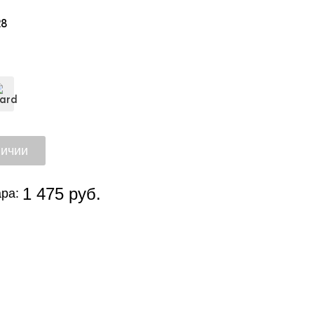
28
1 475 руб.
ра: