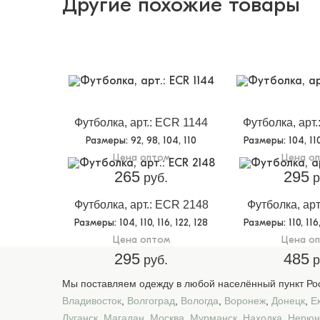
Другие похожие товары
Футболка, арт.: ECR 1144
Футболка, арт
Размеры
: 92, 98, 104, 110
Размеры
: 104, 11
Цена оптом
Цена о
265
295
руб.
р
Футболка, арт.: ECR 2148
Футболка, арт
Размеры
: 104, 110, 116, 122, 128
Размеры
: 110, 11
Цена оптом
Цена о
295
485
руб.
р
Мы поставляем одежду в любой населённый пункт Рос
Владивосток
,
Волгоград
,
Вологда
,
Воронеж
,
Донецк
,
Е
Луганск
,
Магадан
,
Москва
,
Мурманск
,
Находка
,
Нерюн