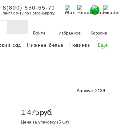
8(800) 550-55-79
пн-пт с 9-18 по Новосибирску
Войти
Избранное
Корзина
ский сад
Нижнее белье
Новинки
Ещё
...
бы делать покупки и
заказы.
ли зарегистрироваться
Артикул: 2139
Личный кабинет
1 475
руб.
Цена за упаковку (5 шт)