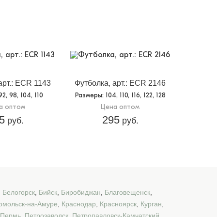
арт.: ECR 1143
Футболка, арт.: ECR 2146
 92, 98, 104, 110
Размеры
: 104, 110, 116, 122, 128
а оптом
Цена оптом
5
295
руб.
руб.
,
Белогорск
,
Бийск
,
Биробиджан
,
Благовещенск
,
омольск-на-Амуре
,
Краснодар
,
Красноярск
,
Курган
,
Пермь
,
Петрозаводск
,
Петропавловск-Камчатский
,