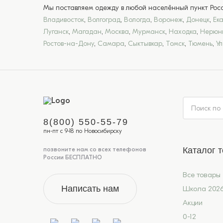
Мы поставляем одежду в любой населённый пункт Росси
Владивосток
,
Волгоград
,
Вологда
,
Воронеж
,
Донецк
,
Ек
Луганск
,
Магадан
,
Москва
,
Мурманск
,
Находка
,
Нерюн
Ростов-на-Дону
,
Самара
,
Сыктывкар
,
Томск
,
Тюмень
,
У
8(800) 550-55-79
пн-пт с 9-18 по Новосибирску
Каталог 
позвоните нам со всех телефонов
России БЕСПЛАТНО
Все товары
Написать нам
Школа 202
Акции
0-12