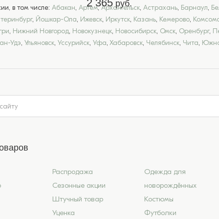
2 365
руб.
и, в том числе:
Абакан
,
Артем
,
Архангельск
,
Астрахань
,
Барнаул
,
Бе
атеринбург
,
Йошкар-Ола
,
Ижевск
,
Иркутск
,
Казань
,
Кемерово
,
Комсомо
гри
,
Нижний Новгород
,
Новокузнецк
,
Новосибирск
,
Омск
,
Оренбург
,
П
лан-Удэ
,
Ульяновск
,
Уссурийск
,
Уфа
,
Хабаровск
,
Челябинск
,
Чита
,
Южно
товаров
Распродажа
Одежда для
6
Сезонные акции
новорождённых
Штучный товар
Костюмы
Уценка
Футболки