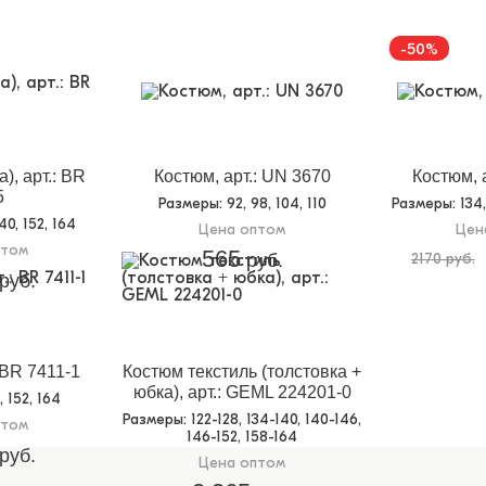
-50%
), арт.: BR
Костюм, арт.: UN 3670
Костюм, 
5
Размеры
: 92, 98, 104, 110
Размеры
: 134
140, 152, 164
Цена оптом
Цен
птом
565
руб.
2170 руб.
руб.
 BR 7411-1
Костюм текстиль (толстовка +
юбка), арт.: GEML 224201-0
8, 152, 164
Размеры
: 122-128, 134-140, 140-146,
птом
146-152, 158-164
руб.
Цена оптом