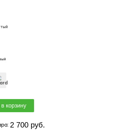
лтый
вый
2 700 руб.
ра: