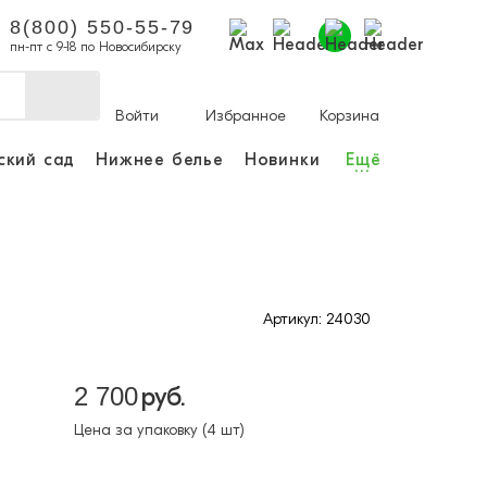
8(800) 550-55-79
пн-пт с 9-18 по Новосибирску
Войти
Избранное
Корзина
ский сад
Нижнее белье
Новинки
Ещё
...
ы делать покупки и
аказы.
ли зарегистрироваться
Артикул: 24030
Личный кабинет
2 700
руб.
Цена за упаковку (4 шт)