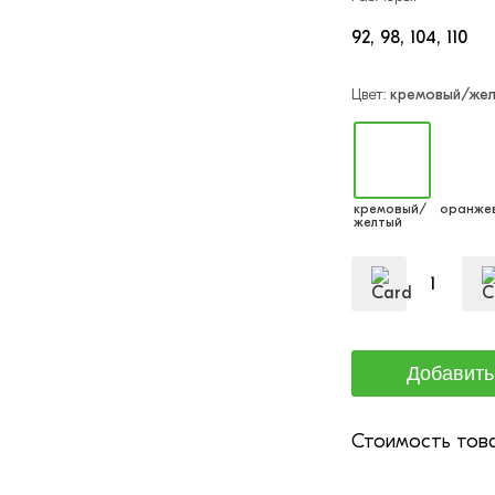
92
98
104
110
Цвет:
кремовый/же
кремовый/
оранже
желтый
Стоимость това