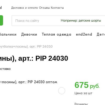
Доставка и оплата
Отзывы
Контакты
Например:
детские шорты
Мальчики
Девочки
Теплая одежда
end2end
Дет
Войдите, чтоб
отслеживать з
утболка+лосины), арт.: PIP 24030
Войти и
ы), арт.: PIP 24030
ставка
675
руб.
Цена за шт
Размеры: