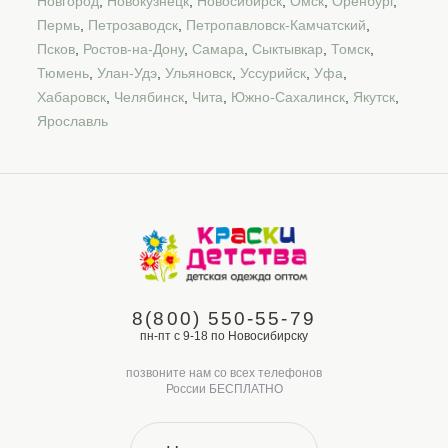
Новгород
,
Новокузнецк
,
Новосибирск
,
Омск
,
Оренбург
,
Пермь
,
Петрозаводск
,
Петропавловск-Камчатский
,
Псков
,
Ростов-на-Дону
,
Самара
,
Сыктывкар
,
Томск
,
Тюмень
,
Улан-Удэ
,
Ульяновск
,
Уссурийск
,
Уфа
,
Хабаровск
,
Челябинск
,
Чита
,
Южно-Сахалинск
,
Якутск
,
Ярославль
8(800) 550-55-79
пн-пт с 9-18 по Новосибирску
позвоните нам со всех телефонов
России БЕСПЛАТНО