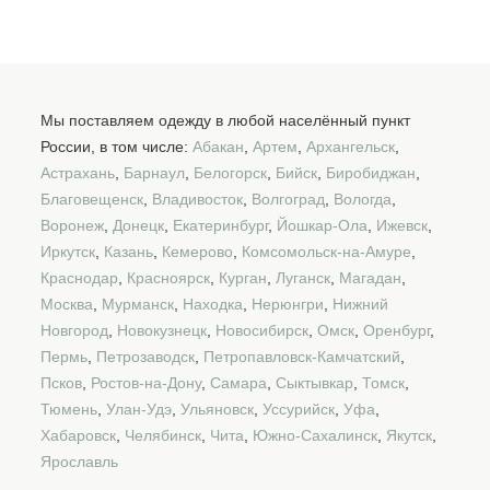
Мы поставляем одежду в любой населённый пункт
России, в том числе:
Абакан
,
Артем
,
Архангельск
,
Астрахань
,
Барнаул
,
Белогорск
,
Бийск
,
Биробиджан
,
Благовещенск
,
Владивосток
,
Волгоград
,
Вологда
,
Воронеж
,
Донецк
,
Екатеринбург
,
Йошкар-Ола
,
Ижевск
,
Иркутск
,
Казань
,
Кемерово
,
Комсомольск-на-Амуре
,
Краснодар
,
Красноярск
,
Курган
,
Луганск
,
Магадан
,
Москва
,
Мурманск
,
Находка
,
Нерюнгри
,
Нижний
Новгород
,
Новокузнецк
,
Новосибирск
,
Омск
,
Оренбург
,
Пермь
,
Петрозаводск
,
Петропавловск-Камчатский
,
Псков
,
Ростов-на-Дону
,
Самара
,
Сыктывкар
,
Томск
,
Тюмень
,
Улан-Удэ
,
Ульяновск
,
Уссурийск
,
Уфа
,
Хабаровск
,
Челябинск
,
Чита
,
Южно-Сахалинск
,
Якутск
,
Ярославль