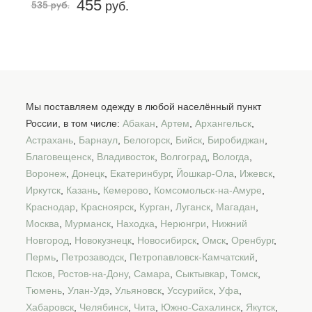
455
535 руб.
руб.
Мы поставляем одежду в любой населённый пункт
России, в том числе:
Абакан
,
Артем
,
Архангельск
,
Астрахань
,
Барнаул
,
Белогорск
,
Бийск
,
Биробиджан
,
Благовещенск
,
Владивосток
,
Волгоград
,
Вологда
,
Воронеж
,
Донецк
,
Екатеринбург
,
Йошкар-Ола
,
Ижевск
,
Иркутск
,
Казань
,
Кемерово
,
Комсомольск-на-Амуре
,
Краснодар
,
Красноярск
,
Курган
,
Луганск
,
Магадан
,
Москва
,
Мурманск
,
Находка
,
Нерюнгри
,
Нижний
Новгород
,
Новокузнецк
,
Новосибирск
,
Омск
,
Оренбург
,
Пермь
,
Петрозаводск
,
Петропавловск-Камчатский
,
Псков
,
Ростов-на-Дону
,
Самара
,
Сыктывкар
,
Томск
,
Тюмень
,
Улан-Удэ
,
Ульяновск
,
Уссурийск
,
Уфа
,
Хабаровск
,
Челябинск
,
Чита
,
Южно-Сахалинск
,
Якутск
,