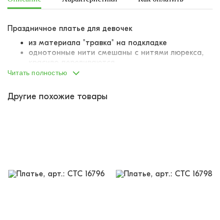
Праздничное платье для девочек
из материала "травка" на подкладке
однотонные нити смешаны с нитями люрекса,
красиво переливаются
А-образный силуэт
Читать полностью
длинные рукава
классическая линия плеча
Другие похожие товары
длина мини
сзади на спине V-образный вырез
на спине длинная плотная атласная лента,
завязывается в объемный бант
трендовая модель, во всех соцсетях модных
мамочек