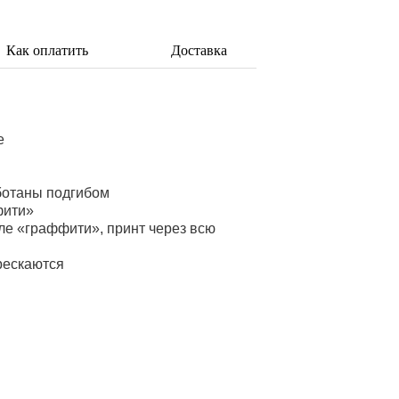
Как оплатить
Доставка
е
ботаны подгибом
фити»
ле «граффити», принт через всю
рескаются