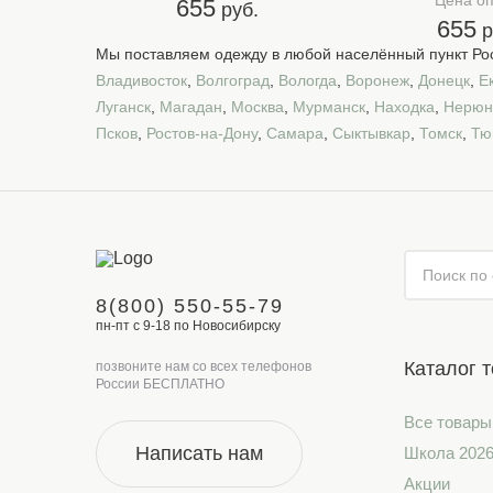
Цена о
655
руб.
655
р
Мы поставляем одежду в любой населённый пункт Рос
Владивосток
,
Волгоград
,
Вологда
,
Воронеж
,
Донецк
,
Е
Луганск
,
Магадан
,
Москва
,
Мурманск
,
Находка
,
Нерюн
Псков
,
Ростов-на-Дону
,
Самара
,
Сыктывкар
,
Томск
,
Тю
8(800) 550-55-79
пн-пт с 9-18 по Новосибирску
Каталог 
позвоните нам со всех телефонов
России БЕСПЛАТНО
Все товары
Написать нам
Школа 202
Акции