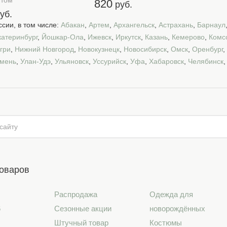
птом
820
руб.
уб.
сии, в том числе:
Абакан
,
Артем
,
Архангельск
,
Астрахань
,
Барнаул
катеринбург
,
Йошкар-Ола
,
Ижевск
,
Иркутск
,
Казань
,
Кемерово
,
Комс
гри
,
Нижний Новгород
,
Новокузнецк
,
Новосибирск
,
Омск
,
Оренбург
,
мень
,
Улан-Удэ
,
Ульяновск
,
Уссурийск
,
Уфа
,
Хабаровск
,
Челябинск
товаров
Распродажа
Одежда для
6
Сезонные акции
новорождённых
Штучный товар
Костюмы