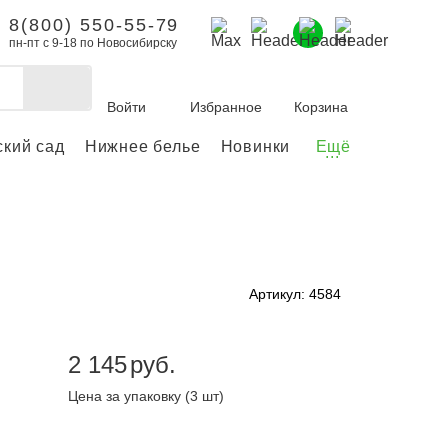
8(800) 550-55-79
пн-пт с 9-18 по Новосибирску
Войти
Избранное
Корзина
ский сад
Нижнее белье
Новинки
Ещё
...
бы делать покупки и
заказы.
ли зарегистрироваться
Артикул: 4584
Личный кабинет
2 145
руб.
Цена за упаковку (3 шт)